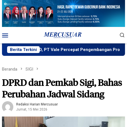
Loncat
ke
konten
Menu
Mobile
ng MIND ID, PT Vale Percepat Pengembangan Proyek Strategis
Berita Terkini
Beranda
SIGI
DPRD dan Pemkab Sigi, Bahas
Perubahan Jadwal Sidang
Redaksi Harian Mercusuar
Jumat, 15 Mei 2026