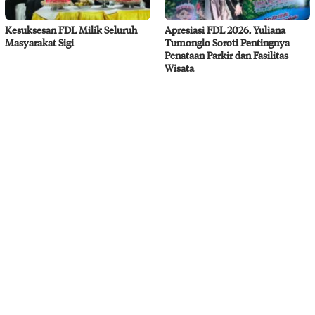
Kesuksesan FDL Milik Seluruh
Apresiasi FDL 2026, Yuliana
Masyarakat Sigi
Tumonglo Soroti Pentingnya
Penataan Parkir dan Fasilitas
Wisata