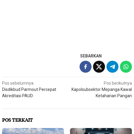
SEBARKAN
Navigasi
Pos sebelumnya
Pos berikutnya
Disdikbud Parmout Percepat
Kapolsubsektor Mepanga Kawal
pos
Akreditasi PAUD
Ketahanan Pangan
POS TERKAIT