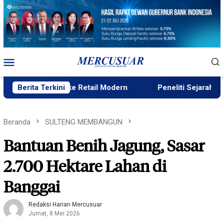
Loncat
ke
konten
Menu
Mobile
ium ke Retail Modern
Berita Terkini
Peneliti Sejarah: Penataan Taman
Beranda
SULTENG MEMBANGUN
Bantuan Benih Jagung, Sasar
2.700 Hektare Lahan di
Banggai
Redaksi Harian Mercusuar
Jumat, 8 Mei 2026