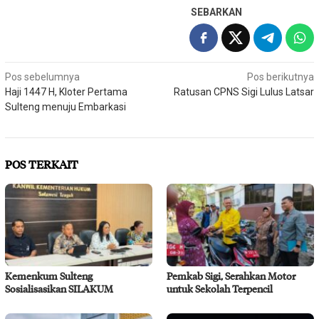
SEBARKAN
Navigasi
Pos sebelumnya
Pos berikutnya
Haji 1447 H, Kloter Pertama
Ratusan CPNS Sigi Lulus Latsar
pos
Sulteng menuju Embarkasi
POS TERKAIT
Kemenkum Sulteng
Pemkab Sigi, Serahkan Motor
Sosialisasikan SILAKUM
untuk Sekolah Terpencil