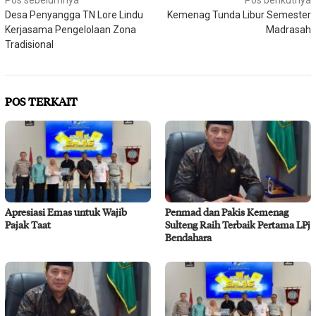
Navigasi
Desa Penyangga TN Lore Lindu
Kemenag Tunda Libur Semester
pos
Kerjasama Pengelolaan Zona
Madrasah
Tradisional
POS TERKAIT
Apresiasi Emas untuk Wajib
Penmad dan Pakis Kemenag
Pajak Taat
Sulteng Raih Terbaik Pertama LPj
Bendahara