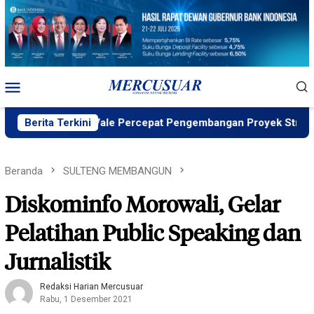
Loncat
ke
konten
Menu
Mobile
ND ID, PT Vale Percepat Pengembangan Proyek Strategis IGP 
Berita Terkini
Beranda
SULTENG MEMBANGUN
Diskominfo Morowali, Gelar
Pelatihan Public Speaking dan
Jurnalistik
Redaksi Harian Mercusuar
Rabu, 1 Desember 2021