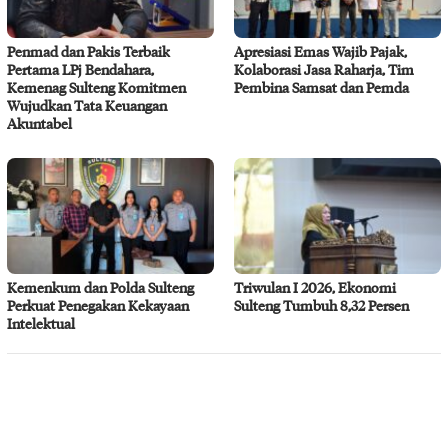
Penmad dan Pakis Terbaik
Apresiasi Emas Wajib Pajak,
Pertama LPj Bendahara,
Kolaborasi Jasa Raharja, Tim
Kemenag Sulteng Komitmen
Pembina Samsat dan Pemda
Wujudkan Tata Keuangan
Akuntabel
Kemenkum dan Polda Sulteng
Triwulan I 2026, Ekonomi
Perkuat Penegakan Kekayaan
Sulteng Tumbuh 8,32 Persen
Intelektual