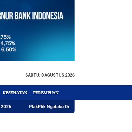
SABTU, 8 AGUSTUS 2026
KESEHATAN
PEREMPUAN
PlakPlik Ngataku Dukung Taufik Ismail Raih Nobel Sastra