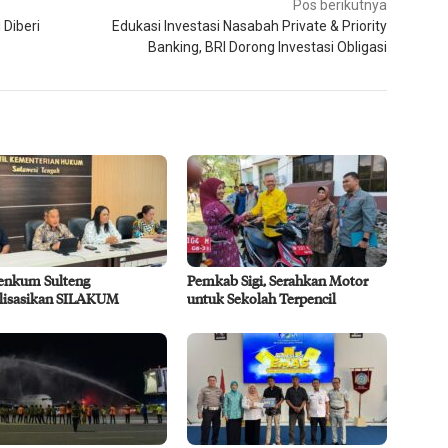
Pos berikutnya
 Diberi
Edukasi Investasi Nasabah Private & Priority
Banking, BRI Dorong Investasi Obligasi
nkum Sulteng
Pemkab Sigi, Serahkan Motor
alisasikan SILAKUM
untuk Sekolah Terpencil