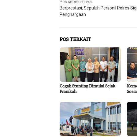
Navigasi
Pos sebelumnya
Berprestasi, Sepuluh Personil Polres Sigi
pos
Penghargaan
POS TERKAIT
Cegah Stunting Dimulai Sejak
Keme
Pranikah
Sosi