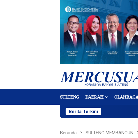
Loncat
ke
konten
SULTENG
DAERAH
OLAHRAG
Berita Terkini
Beranda
SULTENG MEMBANGUN