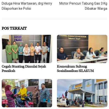
Diduga Hina Wartawan, drg Herry
Motor Pencuri Tabung Gas 3 Kg
pos
Dilaporkan ke Polisi
Dibakar Warga
POS TERKAIT
Cegah Stunting Dimulai Sejak
Kemenkum Sulteng
Pranikah
Sosialisasikan SILAKUM