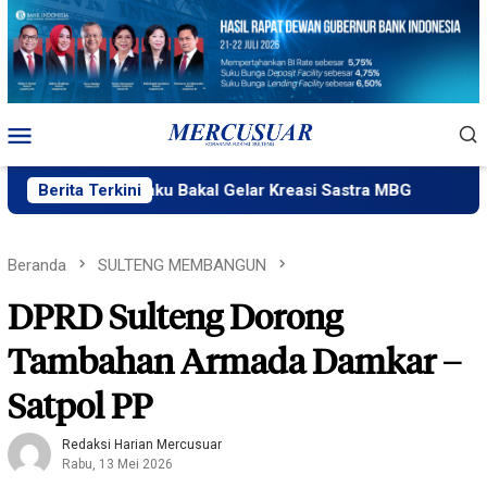
Loncat
ke
konten
Menu
Mobile
Plik Ngataku Bakal Gelar Kreasi Sastra MBG
Berita Terkini
Fatek Untad
Beranda
SULTENG MEMBANGUN
DPRD Sulteng Dorong
Tambahan Armada Damkar –
Satpol PP
Redaksi Harian Mercusuar
Rabu, 13 Mei 2026