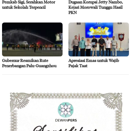
Pemkab Sigi, Serahkan Motor
Dugaan Korupsi Jetty Nambo,
untuk Sekolah Terpencil
Kejari Morowali Tunggu Hasil
PKN
Gubernur Resmikan Rute
Apresiasi Emas untuk Wajib
Penerbangan Palu-Guangzhou
Pajak Taat