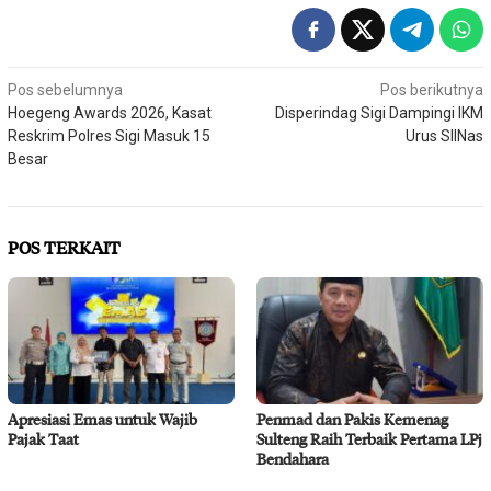
Navigasi
Pos sebelumnya
Pos berikutnya
Hoegeng Awards 2026, Kasat
Disperindag Sigi Dampingi IKM
pos
Reskrim Polres Sigi Masuk 15
Urus SIINas
Besar
POS TERKAIT
Apresiasi Emas untuk Wajib
Penmad dan Pakis Kemenag
Pajak Taat
Sulteng Raih Terbaik Pertama LPj
Bendahara