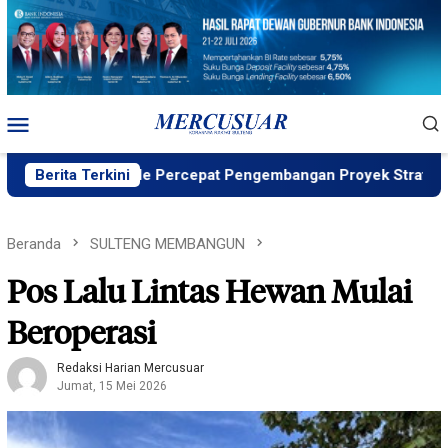
Loncat
ke
konten
Menu
Mobile
 PT Vale Percepat Pengembangan Proyek Strategis IGP Pomala
Berita Terkini
Beranda
SULTENG MEMBANGUN
Pos Lalu Lintas Hewan Mulai
Beroperasi
Redaksi Harian Mercusuar
Jumat, 15 Mei 2026