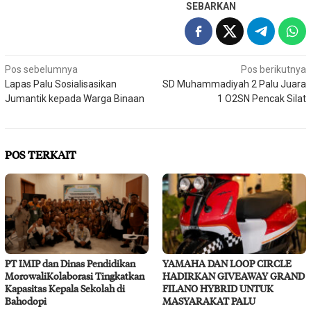
SEBARKAN
Navigasi
Pos sebelumnya
Pos berikutnya
Lapas Palu Sosialisasikan
SD Muhammadiyah 2 Palu Juara
pos
Jumantik kepada Warga Binaan
1 O2SN Pencak Silat
POS TERKAIT
PT IMIP dan Dinas Pendidikan
YAMAHA DAN LOOP CIRCLE
MorowaliKolaborasi Tingkatkan
HADIRKAN GIVEAWAY GRAND
Kapasitas Kepala Sekolah di
FILANO HYBRID UNTUK
Bahodopi
MASYARAKAT PALU