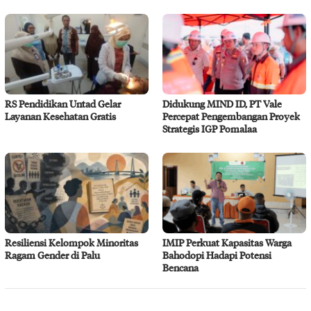
RS Pendidikan Untad Gelar
Didukung MIND ID, PT Vale
Layanan Kesehatan Gratis
Percepat Pengembangan Proyek
Strategis IGP Pomalaa
Resiliensi Kelompok Minoritas
IMIP Perkuat Kapasitas Warga
Ragam Gender di Palu
Bahodopi Hadapi Potensi
Bencana