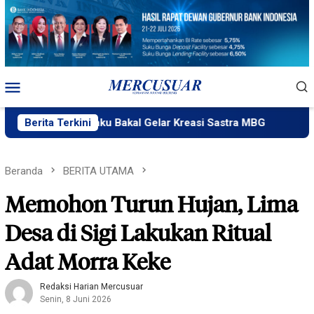
Loncat
ke
konten
Menu
Mobile
Plik Ngataku Bakal Gelar Kreasi Sastra MBG
Berita Terkini
Fatek Unta
Beranda
BERITA UTAMA
Memohon Turun Hujan, Lima
Desa di Sigi Lakukan Ritual
Adat Morra Keke
Redaksi Harian Mercusuar
Senin, 8 Juni 2026