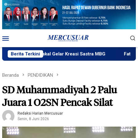
Loncat
ke
konten
Menu
Mobile
Ngataku Bakal Gelar Kreasi Sastra MBG
Berita Terkini
Fatek Untad Ge
Beranda
PENDIDIKAN
SD Muhammadiyah 2 Palu
Juara 1 O2SN Pencak Silat
Redaksi Harian Mercusuar
Senin, 8 Juni 2026