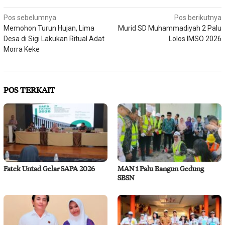
Navigasi
Pos sebelumnya
Pos berikutnya
Memohon Turun Hujan, Lima
Murid SD Muhammadiyah 2 Palu
pos
Desa di Sigi Lakukan Ritual Adat
Lolos IMSO 2026
Morra Keke
POS TERKAIT
Fatek Untad Gelar SAPA 2026
MAN 1 Palu Bangun Gedung
SBSN