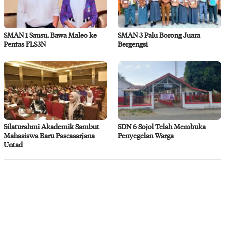
SMAN 1 Sausu, Bawa Maleo ke
SMAN 3 Palu Borong Juara
Pentas FLS3N
Bergengsi
Silaturahmi Akademik Sambut
SDN 6 Sojol Telah Membuka
Mahasiswa Baru Pascasarjana
Penyegelan Warga
Untad