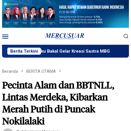
Loncat
ke
konten
Menu
Mobile
akPlik Ngataku Bakal Gelar Kreasi Sastra MBG
Berita Terkini
Fatek Un
Beranda
BERITA UTAMA
Pecinta Alam dan BBTNLL,
Lintas Merdeka, Kibarkan
Merah Putih di Puncak
Nokilalaki