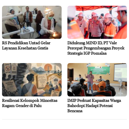
RS Pendidikan Untad Gelar
Didukung MIND ID, PT Vale
Layanan Kesehatan Gratis
Percepat Pengembangan Proyek
Strategis IGP Pomalaa
Resiliensi Kelompok Minoritas
IMIP Perkuat Kapasitas Warga
Ragam Gender di Palu
Bahodopi Hadapi Potensi
Bencana