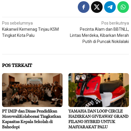
Navigasi
Pos sebelumnya
Pos berikutnya
Kakanwil Kemenag Tinjau KSM
Pecinta Alam dan BBTNLL,
pos
Tingkat Kota Palu
Lintas Merdeka, Kibarkan Merah
Putih di Puncak Nokilalaki
POS TERKAIT
PT IMIP dan Dinas Pendidikan
YAMAHA DAN LOOP CIRCLE
MorowaliKolaborasi Tingkatkan
HADIRKAN GIVEAWAY GRAND
Kapasitas Kepala Sekolah di
FILANO HYBRID UNTUK
Bahodopi
MASYARAKAT PALU