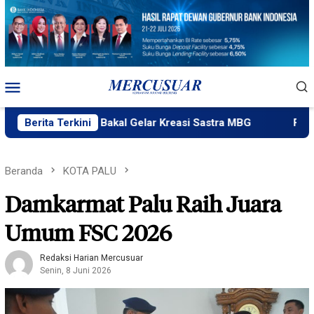
Loncat
ke
konten
Menu
Mobile
ik Ngataku Bakal Gelar Kreasi Sastra MBG
Berita Terkini
Fatek Untad 
Beranda
KOTA PALU
Damkarmat Palu Raih Juara
Umum FSC 2026
Redaksi Harian Mercusuar
Senin, 8 Juni 2026