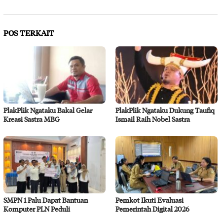
POS TERKAIT
PlakPlik Ngataku Bakal Gelar
PlakPlik Ngataku Dukung Taufiq
Kreasi Sastra MBG
Ismail Raih Nobel Sastra
SMPN 1 Palu Dapat Bantuan
Pemkot Ikuti Evaluasi
Komputer PLN Peduli
Pemerintah Digital 2026