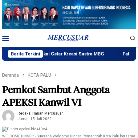
Loncat
ke
konten
Menu
Mobile
Ngataku Bakal Gelar Kreasi Sastra MBG
Berita Terkini
Fatek Untad Gel
Beranda
KOTA PALU
Pemkot Sambut Anggota
APEKSI Kanwil VI
Redaksi Harian Mercusuar
Jumat, 15 Juli 2022
WELCOME DINNER - Suasana Welcome Dinner, Pemerintah Kota Palu bersama