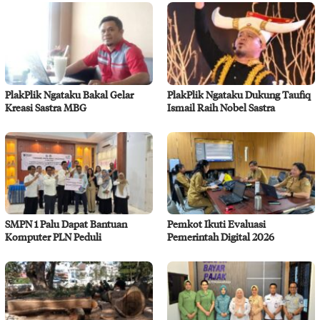
PlakPlik Ngataku Bakal Gelar
PlakPlik Ngataku Dukung Taufiq
Kreasi Sastra MBG
Ismail Raih Nobel Sastra
SMPN 1 Palu Dapat Bantuan
Pemkot Ikuti Evaluasi
Komputer PLN Peduli
Pemerintah Digital 2026