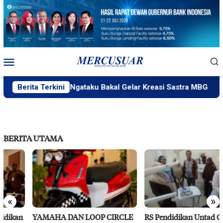
Loncat
ke
konten
Menu
Mobile
PlakPlik Ngataku Bakal Gelar Kreasi Sastra MBG
Berita Terkini
Fa
BERITA UTAMA
«
»
YAMAHA DAN LOOP CIRCLE
RS Pendidikan Untad Gelar