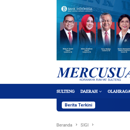
Loncat
ke
konten
SULTENG
DAERAH
OLAHRAG
Berita Terkini
Beranda
SIGI