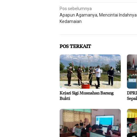
Navigasi
Pos sebelumnya
Apapun Agamanya, Mencintai Indahnya
pos
Kedamaian
POS TERKAIT
Kejari Sigi Musnahan Barang
DPRD
Bukti
Sepa