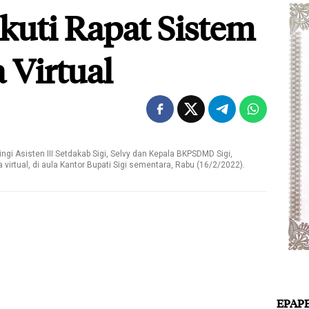
Ikuti Rapat Sistem
 Virtual
ingi Asisten III Setdakab Sigi, Selvy dan Kepala BKPSDMD Sigi,
 virtual, di aula Kantor Bupati Sigi sementara, Rabu (16/2/2022).
EPAP