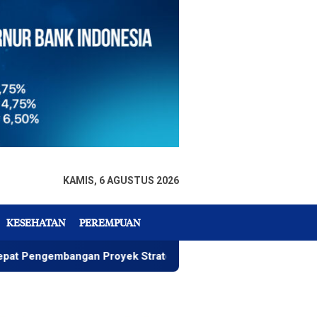
KAMIS, 6 AGUSTUS 2026
KESEHATAN
PEREMPUAN
angan Proyek Strategis IGP Pomalaa
Penawaran Istime