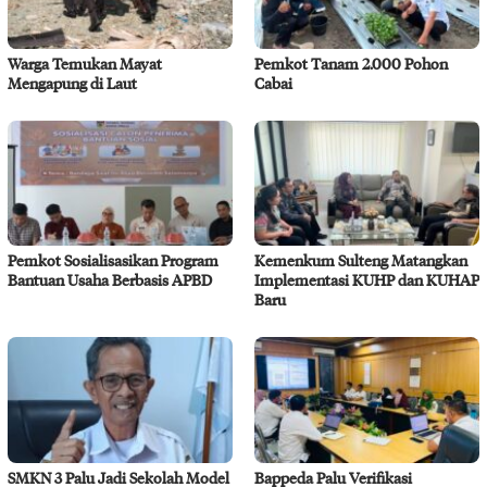
Warga Temukan Mayat
Pemkot Tanam 2.000 Pohon
Mengapung di Laut
Cabai
Pemkot Sosialisasikan Program
Kemenkum Sulteng Matangkan
Bantuan Usaha Berbasis APBD
Implementasi KUHP dan KUHAP
Baru
SMKN 3 Palu Jadi Sekolah Model
Bappeda Palu Verifikasi