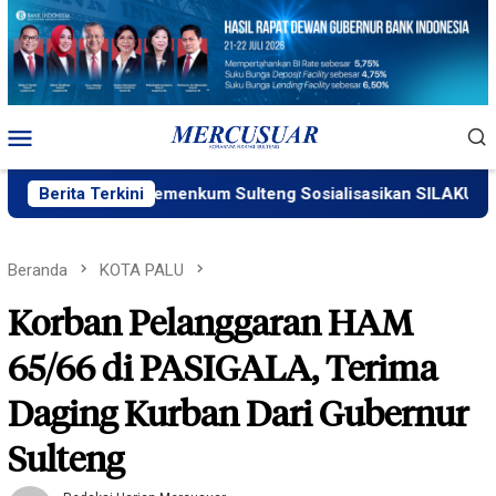
Loncat
ke
konten
Menu
Mobile
Berita Terkini
Kemenkum Sulteng Sosialisasikan SILAKUM
Beranda
KOTA PALU
Korban Pelanggaran HAM
65/66 di PASIGALA, Terima
Daging Kurban Dari Gubernur
Sulteng