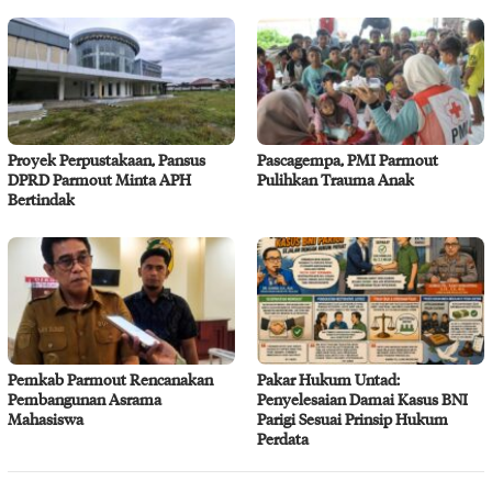
Proyek Perpustakaan, Pansus
Pascagempa, PMI Parmout
DPRD Parmout Minta APH
Pulihkan Trauma Anak
Bertindak
Pemkab Parmout Rencanakan
Pakar Hukum Untad:
Pembangunan Asrama
Penyelesaian Damai Kasus BNI
Mahasiswa
Parigi Sesuai Prinsip Hukum
Perdata