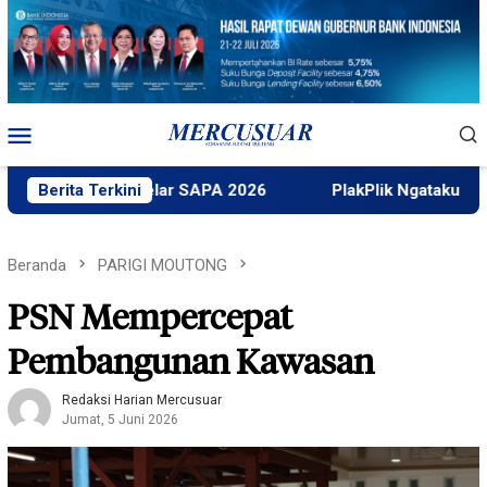
Loncat
ke
konten
Menu
Mobile
k Untad Gelar SAPA 2026
Berita Terkini
PlakPlik Ngataku Dukung Taufi
Beranda
PARIGI MOUTONG
PSN Mempercepat
Pembangunan Kawasan
Redaksi Harian Mercusuar
Jumat, 5 Juni 2026