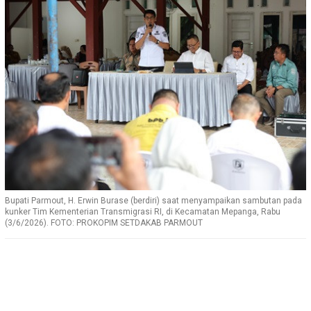
Bupati Parmout, H. Erwin Burase (berdiri) saat menyampaikan sambutan pada
kunker Tim Kementerian Transmigrasi RI, di Kecamatan Mepanga, Rabu
(3/6/2026). FOTO: PROKOPIM SETDAKAB PARMOUT