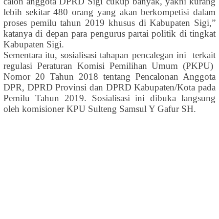
calon anggota DPRD Sigi cukup banyak
,
yakni kurang
lebih sekitar 480 orang yang akan berkompetisi dalam
proses pemilu tahun 2019 khusus di Kabupaten Sigi
,”
katanya di depan para pengurus partai politik di tingkat
Kabupaten Sigi
.
Sementara itu,
sosialisasi
tahapan pencalegan
ini
terkait
reg
u
l
a
si Peraturan Komisi Pemilihan Umum (PKPU)
Nomor 20 Tahun 2018 tentang Pencalonan Anggota
DPR, DPRD Provinsi dan DPRD Kabupaten/Kota pada
Pemilu Tahun 2019. Sosialisasi ini dibuka langsung
oleh komisioner KPU Sulteng Samsul Y Gafur SH.