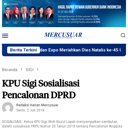
Loncat
ke
konten
Menu
Mobile
Fun Walk dan Expo Meriahkan Dies Natalis ke-45 Untad
Berita Terkini
Beranda
SIGI
KPU Sigi Sosialisasi
Pencalonan DPRD
Redaksi Harian Mercusuar
Senin, 2 Juli 2018
SOSIALISASI - Ketua KPU Sigi, Moh Nuzul Lapali menyampaikan sambutan
dalam sosialisasi PKPU Nomor 20 Tahun 2018 tentang Pencalonan Anggota