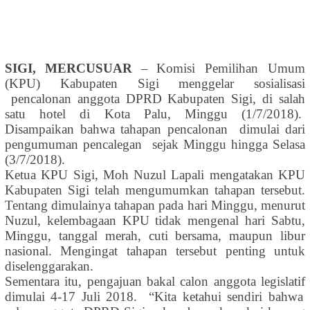
SIGI,
MERCUSUAR
–
Komisi Pemilihan Umum
(KPU) Kabupaten Sigi
menggelar
sosialisasi
pencalonan anggota DPRD Kabupaten Sigi,
di salah
satu hotel di Kota Palu, Minggu (1/7/2018).
Disampaikan bahwa tahapan
pencalonan
dimulai
dari
pengumuman pencalegan
sejak Minggu hingga Selasa
(3/7/
2018
)
.
Ketua KPU Sigi
,
Moh Nuzul Lapali
mengatakan
KPU
Kabupaten Sigi
telah
mengumumkan tahapan
tersebut
.
Tentang dimulainya tahapan pada hari Minggu, menurut
Nuzul
, kelembagaan KPU tidak mengenal hari Sabtu,
Minggu
,
tanggal merah
,
cuti bersama
,
maupun libur
nasional. Mengingat tahapan
tersebut
penting untuk
diselenggarakan.
Sementara itu, pengajuan bakal calon anggota legislatif
dimulai 4-17 Juli 2018
.
“
Kita ketahui sendiri bahwa