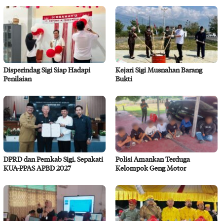
Disperindag Sigi Siap Hadapi
Kejari Sigi Musnahan Barang
Penilaian
Bukti
DPRD dan Pemkab Sigi, Sepakati
Polisi Amankan Terduga
KUA-PPAS APBD 2027
Kelompok Geng Motor