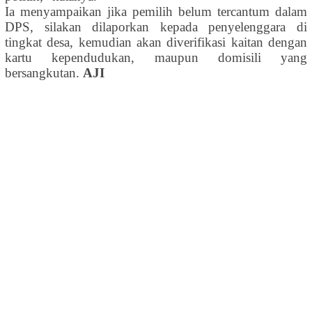
Ia menyampaikan
jika
pemilih belum
tercantum
dalam
DPS,
silakan dilaporkan kepada penyelenggara
di
tingkat desa, kemudian akan di
v
erifikasi kaitan dengan
kartu kependudukan, maupun domisi
li
yang
bersangkutan
.
AJI