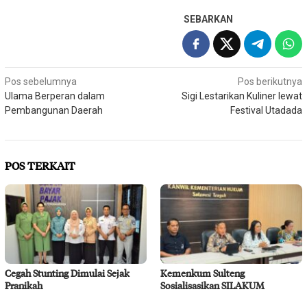
SEBARKAN
Navigasi
Pos sebelumnya
Pos berikutnya
Ulama Berperan dalam
Sigi Lestarikan Kuliner lewat
pos
Pembangunan Daerah
Festival Utadada
POS TERKAIT
Cegah Stunting Dimulai Sejak
Kemenkum Sulteng
Pranikah
Sosialisasikan SILAKUM