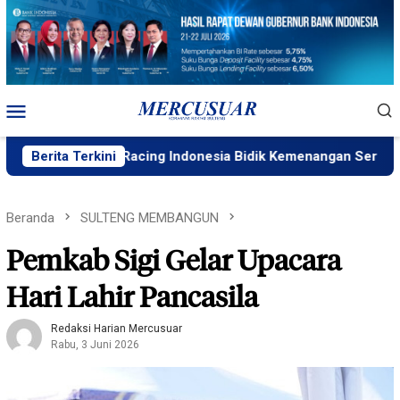
Loncat
ke
konten
Menu
Mobile
maha Racing Indonesia Bidik Kemenangan Seri 4 ARRC
Berita Terkini
Beranda
SULTENG MEMBANGUN
Pemkab Sigi Gelar Upacara
Hari Lahir Pancasila
Redaksi Harian Mercusuar
Rabu, 3 Juni 2026