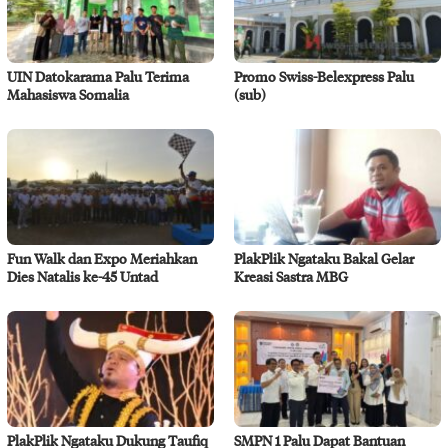
UIN Datokarama Palu Terima
Promo Swiss-Belexpress Palu
Mahasiswa Somalia
(sub)
Fun Walk dan Expo Meriahkan
PlakPlik Ngataku Bakal Gelar
Dies Natalis ke-45 Untad
Kreasi Sastra MBG
PlakPlik Ngataku Dukung Taufiq
SMPN 1 Palu Dapat Bantuan