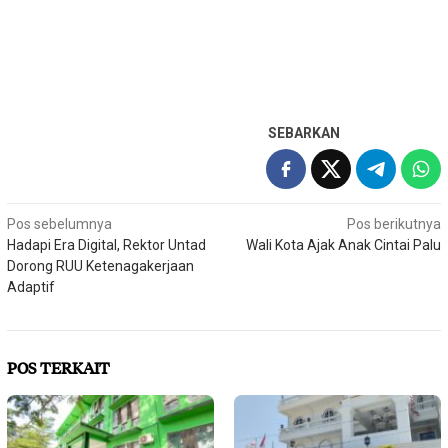
SEBARKAN
Navigasi
Pos sebelumnya
Pos berikutnya
Hadapi Era Digital, Rektor Untad
Wali Kota Ajak Anak Cintai Palu
pos
Dorong RUU Ketenagakerjaan
Adaptif
POS TERKAIT