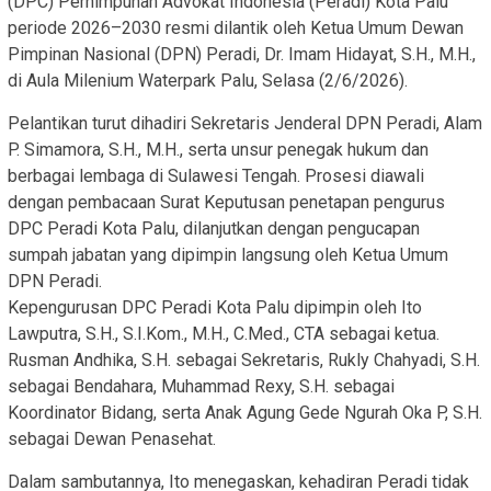
(DPC) Perhimpunan Advokat Indonesia (Peradi) Kota Palu
periode 2026–2030 resmi dilantik oleh Ketua Umum Dewan
Pimpinan Nasional (DPN) Peradi, Dr. Imam Hidayat, S.H., M.H.,
di Aula Milenium Waterpark Palu, Selasa (2/6/2026).
Pelantikan turut dihadiri Sekretaris Jenderal DPN Peradi, Alam
P. Simamora, S.H., M.H., serta unsur penegak hukum dan
berbagai lembaga di Sulawesi Tengah. Prosesi diawali
dengan pembacaan Surat Keputusan penetapan pengurus
DPC Peradi Kota Palu, dilanjutkan dengan pengucapan
sumpah jabatan yang dipimpin langsung oleh Ketua Umum
DPN Peradi.
Kepengurusan DPC Peradi Kota Palu dipimpin oleh Ito
Lawputra, S.H., S.I.Kom., M.H., C.Med., CTA sebagai ketua.
Rusman Andhika, S.H. sebagai Sekretaris, Rukly Chahyadi, S.H.
sebagai Bendahara, Muhammad Rexy, S.H. sebagai
Koordinator Bidang, serta Anak Agung Gede Ngurah Oka P, S.H.
sebagai Dewan Penasehat.
Dalam sambutannya, Ito menegaskan, kehadiran Peradi tidak