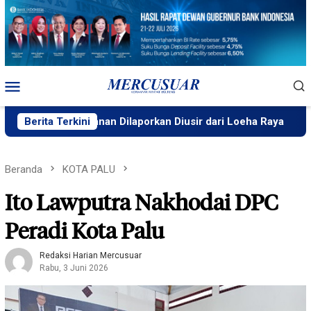
Loncat
ke
konten
Menu
Mobile
as Kehutanan Dilaporkan Diusir dari Loeha Raya
Berita Terkini
Prodi 
Beranda
KOTA PALU
Ito Lawputra Nakhodai DPC
Peradi Kota Palu
Redaksi Harian Mercusuar
Rabu, 3 Juni 2026