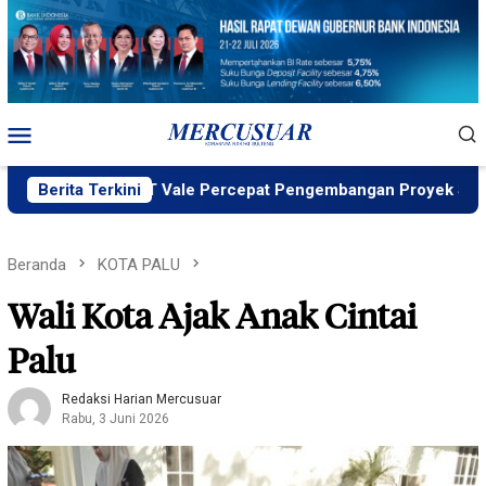
Loncat
ke
konten
Menu
Mobile
D ID, PT Vale Percepat Pengembangan Proyek Strategis IGP 
Berita Terkini
Beranda
KOTA PALU
Wali Kota Ajak Anak Cintai
Palu
Redaksi Harian Mercusuar
Rabu, 3 Juni 2026