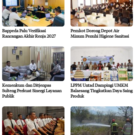
Bappeda Palu Verifikasi
Pemkot Dorong Depot Air
Rancangan Akhir Renja 2027
Minum Penuhi Higiene Sanitasi
Kemenkum dan Ditjenpas
LPPM Untad Dampingi UMKM
Sulteng Perkuat Sinergi Layanan
Balaesang Tingkatkan Daya Saing
Publik
Produk